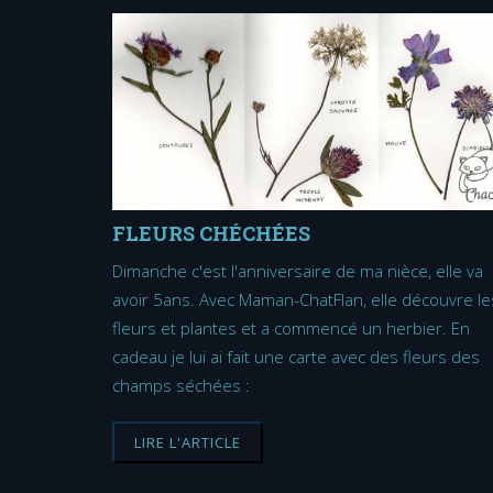
FLEURS CHÉCHÉES
Dimanche c'est l'anniversaire de ma nièce, elle va
avoir 5ans. Avec Maman-ChatFlan, elle découvre le
fleurs et plantes et a commencé un herbier. En
cadeau je lui ai fait une carte avec des fleurs des
champs séchées :
LIRE L'ARTICLE