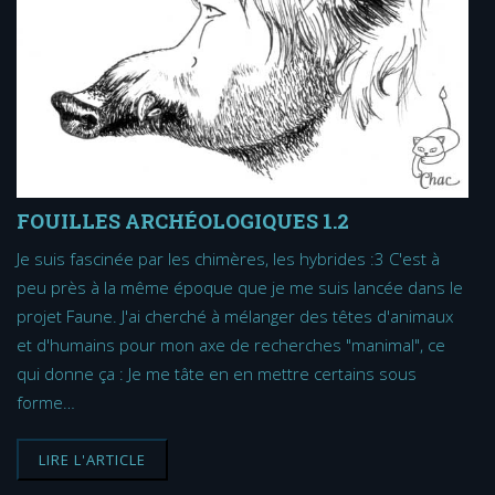
FOUILLES ARCHÉOLOGIQUES 1.2
Je suis fascinée par les chimères, les hybrides :3 C'est à
peu près à la même époque que je me suis lancée dans le
projet Faune. J'ai cherché à mélanger des têtes d'animaux
et d'humains pour mon axe de recherches "manimal", ce
qui donne ça : Je me tâte en en mettre certains sous
forme…
LIRE L'ARTICLE