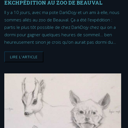
EKCHPÉDITION AU ZOO DE BEAUVAL
Il y a 10 jours, avec ma pote DarkDojy et un ami à elle, nous
sommes allés au zoo de Beauval. Ça a été l'expédition :
partis le plus tôt possible de chez DarkDojy chez qui on a
dormi pour gagner quelques heures de sommeil... ben
heureusement sinon je crois qu'on aurait pas dormi du…
LIRE L'ARTICLE