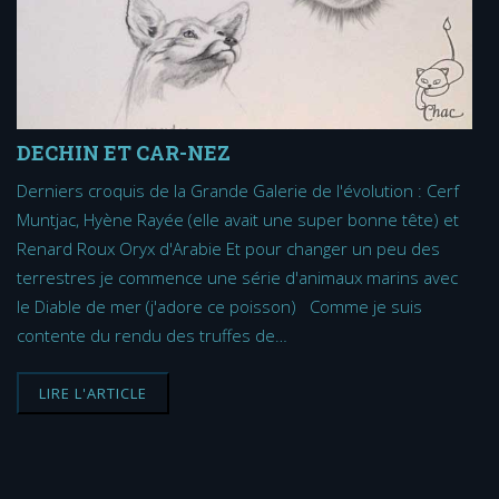
DECHIN ET CAR-NEZ
Derniers croquis de la Grande Galerie de l'évolution : Cerf
Muntjac, Hyène Rayée (elle avait une super bonne tête) et
Renard Roux Oryx d'Arabie Et pour changer un peu des
terrestres je commence une série d'animaux marins avec
le Diable de mer (j'adore ce poisson) Comme je suis
contente du rendu des truffes de…
LIRE L'ARTICLE