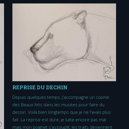
REPRISE DU DECHIN
Depuis quelques temps, j'accompagne un copine
des Beaux Arts dans les musées pour faire du
dessin. Voilà bien longtemps que je ne l'avais plus
fait. La reprise est dure, je lutte encore pas mal
mais mon poignet s'assouplit, les traits deviennent