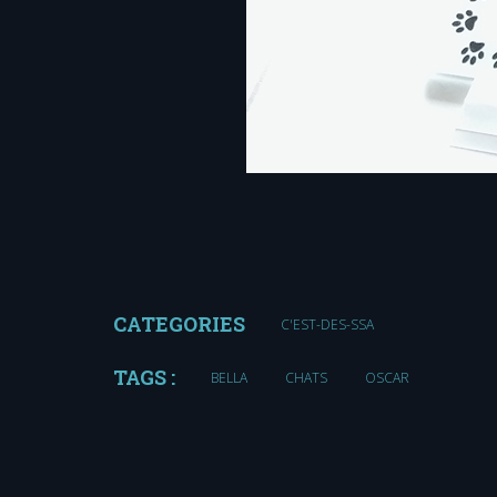
CATEGORIES
C'EST-DES-SSA
TAGS :
BELLA
CHATS
OSCAR