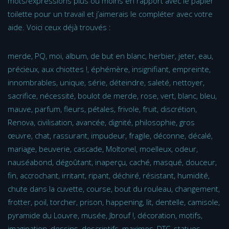
mots/expressions plus ou moins en rapport avec le papier
toilette pour un travail et j’aimerais le compléter avec votre
aide. Voici ceux déjà trouvés :
merde, PQ, moi, album, de but en blanc, herbier, jeter, eau,
précieux, aux chiottes !, éphémère, insignifiant, empreinte,
innombrables, unique, série, déteindre, saleté, nettoyer,
sacrifice, nécessité, boulot de merde, rose, vert, blanc, bleu,
mauve, parfum, fleurs, pétales, frivole, fruit, discrétion,
Renova, civilisation, avancée, dignité, philosophie, gros
œuvre, chat, rassurant, impudeur, fragile, déconne, décalé,
mariage, beuverie, cascade, Moltonel, moelleux, odeur,
nauséabond, dégoûtant, inaperçu, caché, masqué, douceur,
fin, accrochant, irritant, ripant, déchiré, résistant, humidité,
chute dans la cuvette, course, bout du rouleau, changement,
frotter, poil, torcher, prison, happening, lit, dentelle, camisole,
pyramide du Louvre, musée, Jbrouf !, décoration, motifs,
imagination, dessins, descriptifs, maximes, DTC, statues