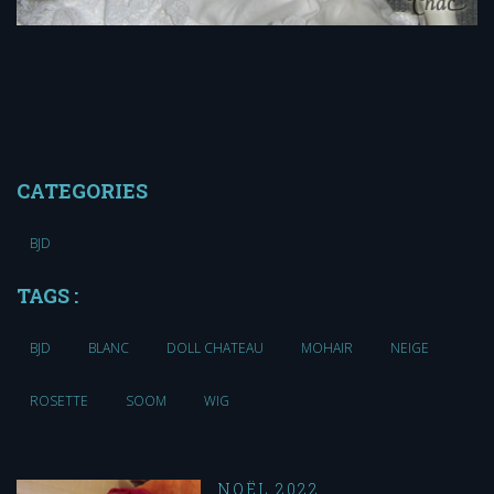
CATEGORIES
BJD
TAGS :
BJD
BLANC
DOLL CHATEAU
MOHAIR
NEIGE
ROSETTE
SOOM
WIG
NOËL 2022